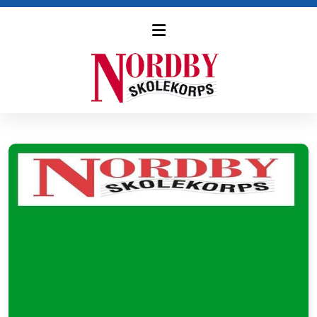
Eldre nyheter
Styre og stell